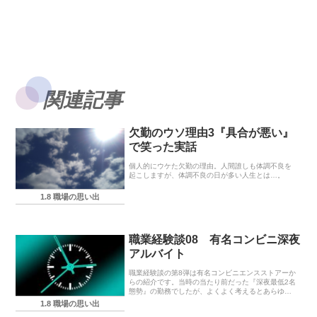
関連記事
欠勤のウソ理由3『具合が悪い』
で笑った実話
個人的にウケた欠勤の理由。人間誰しも体調不良を
起こしますが、体調不良の日が多い人生とは…。
1.8 職場の思い出
職業経験談08 有名コンビニ深夜
アルバイト
職業経験談の第8弾は有名コンビニエンスストアーか
らの紹介です。当時の当たり前だった『深夜最低2名
態勢』の勤務でしたが、よくよく考えるとあらゆる
観点からして、こういう態勢こそが『当たり前』な
1.8 職場の思い出
んですよね。