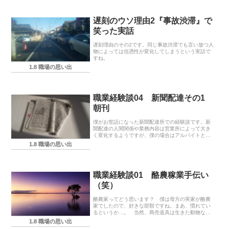
遅刻のウソ理由2『事故渋滞』で
笑った実話
遅刻理由のその2です。同じ事故渋滞でも言い放つ人
物によっては信憑性が変化してしまうという実話で
すね。
1.8 職場の思い出
職業経験談04 新聞配達その1
朝刊
僕がお世話になった新聞配達所での経験談です。新
聞配達の人間関係や業務内容は営業所によって大き
く変化するようですが、僕の場合はアルバイトとし
て働くにしてはかなりのアタリを引いた感がありま
1.8 職場の思い出
す。
職業経験談01 酪農稼業手伝い
（笑）
酪農家ってどう思います？ 僕は母方の実家が酪農
家でしたので、好きな部類ですね。まあ、慣れてい
るというか…。 当然、商売道具は生きた動物なの
で一切の手抜きはできませんが、忙しいかというと
1.8 職場の思い出
全然そんなことはなく、わりとくつろぐ姿が目に焼