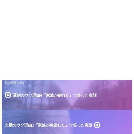
遅刻のウソ理由4『家族が倒れた』で笑った実話
欠勤のウソ理由1『家族が急逝した』で笑った実話