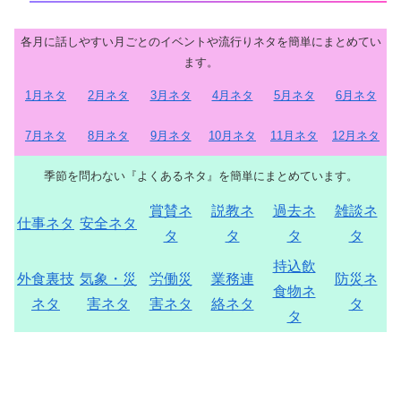
各月に話しやすい月ごとのイベントや流行りネタを簡単にまとめてい
ます。
1月ネタ
2月ネタ
3月ネタ
4月ネタ
5月ネタ
6月ネタ
7月ネタ
8月ネタ
9月ネタ
10月ネタ
11月ネタ
12月ネタ
季節を問わない『よくあるネタ』を簡単にまとめています。
賞賛ネ
説教ネ
過去ネ
雑談ネ
仕事ネタ
安全ネタ
タ
タ
タ
タ
持込飲
外食裏技
気象・災
労働災
業務連
防災ネ
食物ネ
ネタ
害ネタ
害ネタ
絡ネタ
タ
タ