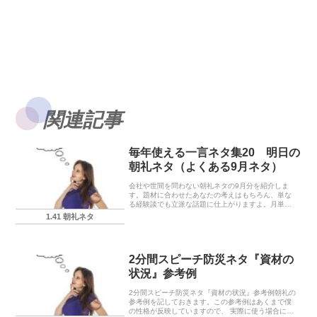
関連記事
毎年使える一言ネタ集20 明日の
朝礼ネタ（よくある9月ネタ）
会社や世間を問わない朝礼ネタの9月分を紹介しま
す。題材に合わせたあなたの考えはもちろん、単な
る経験談でも立派な話題に仕上がりますよ。月単位
の話題は『残暑・閑散期・○○の秋』あたりですか
1.41 朝礼ネタ
ね。
2分間スピーチ防災ネタ『資材の
状況』参考例
2分間スピーチ防災ネタ『資材の状況』参考例朝礼の
参考例を記しておきます。この参考例はあくまで僕
の性格が反映していますので、 実際に使う場合には