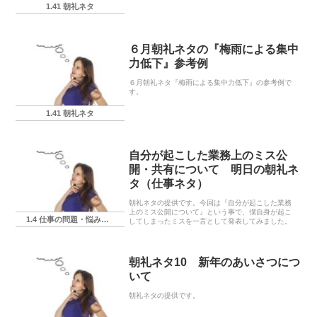
あなたの言葉に置き換えてくださいね。防災ネタ
1.41 朝礼ネタ
は、ある意味で笑って話す内容ではありません。た
だし、実...
６月朝礼ネタの『梅雨による集中
力低下』参考例
６月朝礼ネタ『梅雨による集中力低下』の参考例で
す。
1.41 朝礼ネタ
自分が起こした業務上のミス公
開・共有について 明日の朝礼ネ
タ（仕事ネタ）
朝礼ネタの提供です。今回は『自分が起こした業務
上のミス公開について』という事で、僕自身が起こ
1.4 仕事の問題・悩み・相談
してしまったミスを一言として発表してみました。
朝礼ネタ10 新年のあいさつにつ
いて
朝礼ネタの提供です。