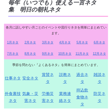
毎年（いつでも）使える一言ネタ
集 明日の朝礼ネタ
各月に話しやすい月ごとのイベントや流行りネタを簡単にまとめてい
ます。
1月ネタ
2月ネタ
3月ネタ
4月ネタ
5月ネタ
6月ネタ
7月ネタ
8月ネタ
9月ネタ
10月ネタ
11月ネタ
12月ネタ
季節を問わない『よくあるネタ』を簡単にまとめています。
賞賛ネ
説教ネ
過去ネ
雑談ネ
仕事ネタ
安全ネタ
タ
タ
タ
タ
持込飲
外食裏技
気象・災
労働災
業務連
防災ネ
食物ネ
ネタ
害ネタ
害ネタ
絡ネタ
タ
タ