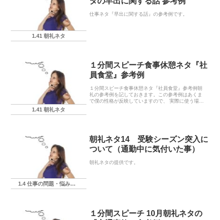
タの早出に関する話 参考例
仕事ネタ『早出に関する話』の参考例です。
1.41 朝礼ネタ
１分間スピーチ食事休憩ネタ『社
員食堂』参考例
１分間スピーチ食事休憩ネタ『社員食堂』参考例朝
礼の参考例を記しておきます。この参考例はあくま
で僕の性格が反映していますので、 実際に使う場合
にはあなたの言葉に置き換えてくださいね。※注意‼
1.41 朝礼ネタ
※なお、下記の朝礼ネタ20に関する各実店舗におけ
る各...
朝礼ネタ14 受験シーズン突入に
ついて（通勤中に気付いた事）
朝礼ネタの提供です。
1.4 仕事の問題・悩み・相談
１分間スピーチ 10月朝礼ネタの