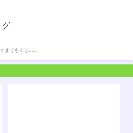
ログ
☆ごちゃまぜもくじ…の、もくじ☆