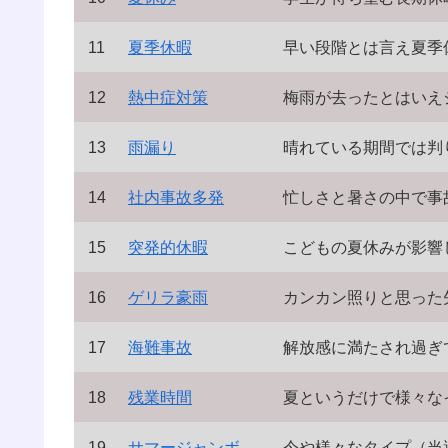
11
夏季休暇
早い段階とは言え夏季
12
熱中症対策
梅雨が去ったとはいえ
13
雨漏り
晴れている期間では判
14
社内事故多発
忙しさと暑さの中で事
15
突発的休暇
こどもの夏休みが影響
16
ゲリラ豪雨
カンカン照りと思った
17
海難事故
解放感に満たされ過ぎ
18
残業時間
夏というだけで様々な
19
サマージャンボ
今や様々なタイプ（当