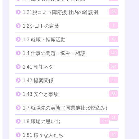
1.21脱コミュ障応援 社内の雑談例
25
1.2シゴトの言葉
7
1.3 就職・転職活動
49
1.4 仕事の問題・悩み・相談
179
1.41 朝礼ネタ
584
1.42 提案関係
9
1.43 安全と事故
33
1.7 就職先の実態（同業他社比較込み）
16
1.8 職場の思い出
27
1.81 様々な人たち
19