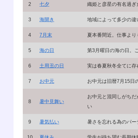
2
七夕
織姫と彦星の有名過ぎ
3
海開き
地域によって多少の違
4
7月末
夏本番間近。仕事より
5
海の日
第3月曜日の海の日。
6
土用丑の日
実は春夏秋冬全てに存
7
お中元
お中元は旧暦7月15
お中元と混同しがちだ
8
暑中見舞い
い
9
暑気払い
暑さを忘れる為のパー
10
夏休み
学生が待ち望む長期休