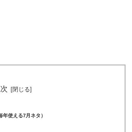
目次
毎年使える7月ネタ）