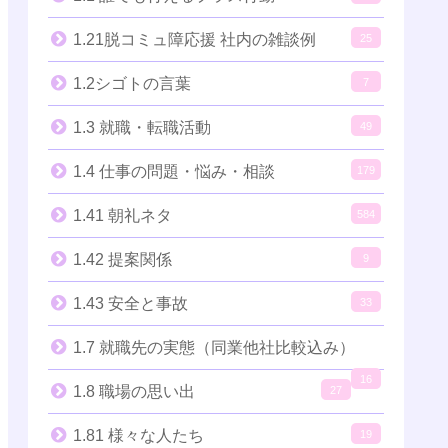
1.21脱コミュ障応援 社内の雑談例
25
1.2シゴトの言葉
7
1.3 就職・転職活動
49
1.4 仕事の問題・悩み・相談
179
1.41 朝礼ネタ
584
1.42 提案関係
9
1.43 安全と事故
33
1.7 就職先の実態（同業他社比較込み）
16
1.8 職場の思い出
27
1.81 様々な人たち
19