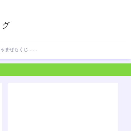
ログ
☆ごちゃまぜもくじ…の、もくじ☆