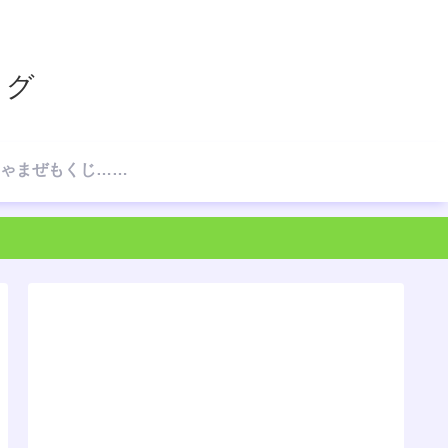
ログ
☆ごちゃまぜもくじ…の、もくじ☆