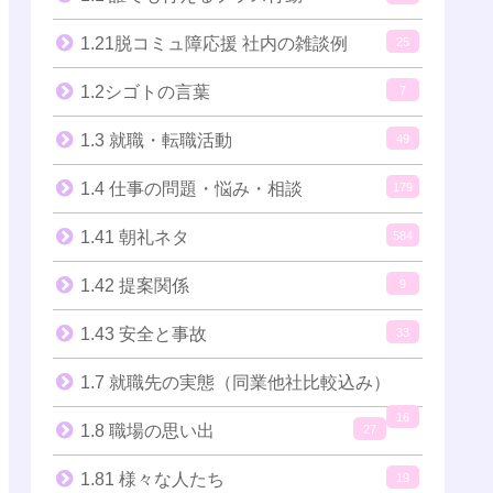
1.21脱コミュ障応援 社内の雑談例
25
1.2シゴトの言葉
7
1.3 就職・転職活動
49
1.4 仕事の問題・悩み・相談
179
1.41 朝礼ネタ
584
1.42 提案関係
9
1.43 安全と事故
33
1.7 就職先の実態（同業他社比較込み）
16
1.8 職場の思い出
27
1.81 様々な人たち
19