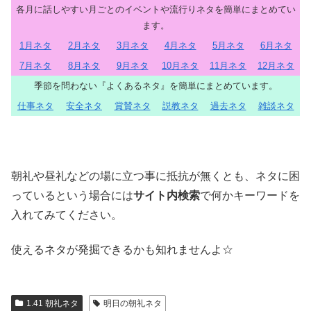
各月に話しやすい月ごとのイベントや流行りネタを簡単にまとめてい
ます。
1月ネタ
2月ネタ
3月ネタ
4月ネタ
5月ネタ
6月ネタ
7月ネタ
8月ネタ
9月ネタ
10月ネタ
11月ネタ
12月ネタ
季節を問わない『よくあるネタ』を簡単にまとめています。
仕事ネタ
安全ネタ
賞賛ネタ
説教ネタ
過去ネタ
雑談ネタ
朝礼や昼礼などの場に立つ事に抵抗が無くとも、ネタに困
っているという場合には
サイト内検索
で何かキーワードを
入れてみてください。
使えるネタが発掘できるかも知れませんよ☆
1.41 朝礼ネタ
明日の朝礼ネタ