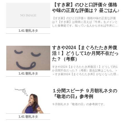
【すき家】のひと口評価☆ 価格
や味の正直な評価は？ 昼ごはん♪
【すき家】のひと口評価☆ 価格や味の正直な評価
は？【すき家】は簡単に言えば『牛丼』をメインと
した食事処です。知っている人からすれば牛丼に限
らず、『カレー・丼物』に力を入れていることでも
1.41 朝礼ネタ
有名ですね。このページではそんな【すき家】に対
する評価を...
すきや2024【まぐろたたき丼復
活！】どうして1か月間不在だっ
た？（考察）
すきや2024【まぐろたたき丼復活！】どうして約1
か月間不在だった？（考察）過去記事はこちら。＞
1.41 朝礼ネタ
＞すき家2024【まぐろたたき丼】がなくなった理由
考察！海鮮ちらし丼690円から考える！すき家のまぐ
ろたたき丼が復活しましたね！すき家と言えば『...
１分間スピーチ ９月朝礼ネタの
『敬老の日』参考例
９月朝礼ネタ『敬老の日』の参考例です。
1.41 朝礼ネタ