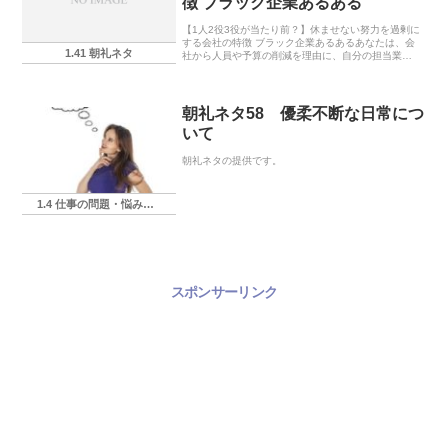
徴 ブラック企業あるある
【1人2役3役が当たり前？】休ませない努力を過剰に
する会社の特徴 ブラック企業あるあるあなたは、会
1.41 朝礼ネタ
社から人員や予算の削減を理由に、自分の担当業務
以外にも、他の部署や役職の仕事を任されたことは
ありませんか？それは、会社が利益を最優先にし
て、労...
朝礼ネタ58 優柔不断な日常につ
いて
朝礼ネタの提供です。
1.4 仕事の問題・悩み・相談
スポンサーリンク