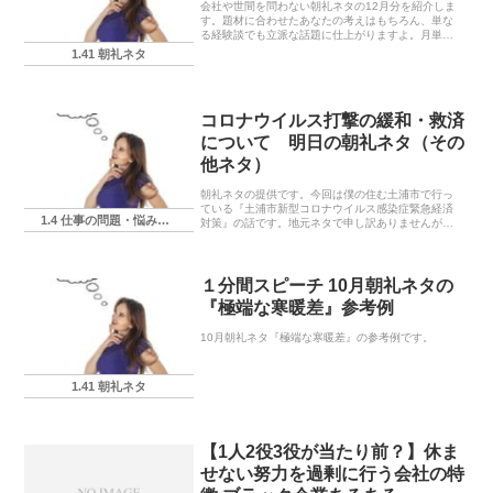
会社や世間を問わない朝礼ネタの12月分を紹介しま
す。題材に合わせたあなたの考えはもちろん、単な
る経験談でも立派な話題に仕上がりますよ。月単位
の話題は『年末・体調管理・事故防止』あたりです
1.41 朝礼ネタ
かね。
コロナウイルス打撃の緩和・救済
について 明日の朝礼ネタ（その
他ネタ）
朝礼ネタの提供です。今回は僕の住む土浦市で行っ
ている『土浦市新型コロナウイルス感染症緊急経済
1.4 仕事の問題・悩み・相談
対策』の話です。地元ネタで申し訳ありませんが、
あなたの住む地域でも似たような事をしているかも
知れませんね。
１分間スピーチ 10月朝礼ネタの
『極端な寒暖差』参考例
10月朝礼ネタ『極端な寒暖差』の参考例です。
1.41 朝礼ネタ
【1人2役3役が当たり前？】休ま
せない努力を過剰に行う会社の特