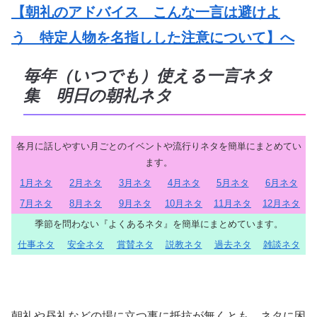
【朝礼のアドバイス こんな一言は避けよ
う 特定人物を名指しした注意について】へ
毎年（いつでも）使える一言ネタ
集 明日の朝礼ネタ
各月に話しやすい月ごとのイベントや流行りネタを簡単にまとめてい
ます。
1月ネタ
2月ネタ
3月ネタ
4月ネタ
5月ネタ
6月ネタ
7月ネタ
8月ネタ
9月ネタ
10月ネタ
11月ネタ
12月ネタ
季節を問わない『よくあるネタ』を簡単にまとめています。
仕事ネタ
安全ネタ
賞賛ネタ
説教ネタ
過去ネタ
雑談ネタ
朝礼や昼礼などの場に立つ事に抵抗が無くとも、ネタに困