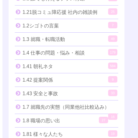
1.21脱コミュ障応援 社内の雑談例
25
1.2シゴトの言葉
7
1.3 就職・転職活動
49
1.4 仕事の問題・悩み・相談
179
1.41 朝礼ネタ
584
1.42 提案関係
9
1.43 安全と事故
33
1.7 就職先の実態（同業他社比較込み）
16
1.8 職場の思い出
27
1.81 様々な人たち
19