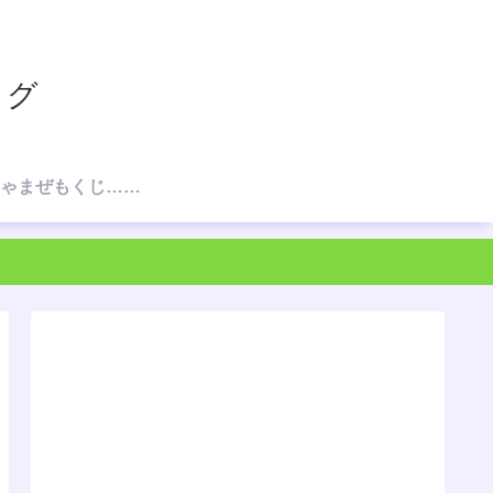
ログ
☆ごちゃまぜもくじ…の、もくじ☆