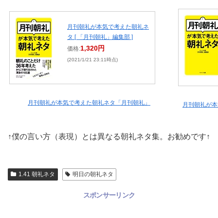
月刊朝礼が本気で考えた朝礼ネ
タ [ 「月刊朝礼」編集部 ]
1,320円
価格:
(2021/1/21 23:11時点)
月刊朝礼が本気で考えた朝礼ネタ「月刊朝礼」
月刊朝礼が本
↑僕の言い方（表現）とは異なる朝礼ネタ集。お勧めです↑
1.41 朝礼ネタ
明日の朝礼ネタ
スポンサーリンク