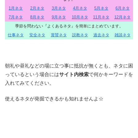
1月ネタ
2月ネタ
3月ネタ
4月ネタ
5月ネタ
6月ネタ
7月ネタ
8月ネタ
9月ネタ
10月ネタ
11月ネタ
12月ネタ
季節を問わない『よくあるネタ』を簡単にまとめています。
仕事ネタ
安全ネタ
賞賛ネタ
説教ネタ
過去ネタ
雑談ネタ
朝礼や昼礼などの場に立つ事に抵抗が無くとも、ネタに困
っているという場合には
サイト内検索
で何かキーワードを
入れてみてください。
使えるネタが発掘できるかも知れませんよ☆