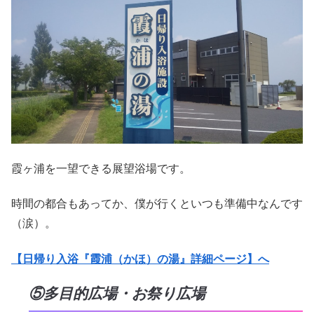
霞ヶ浦を一望できる展望浴場です。
時間の都合もあってか、僕が行くといつも準備中なんです
（涙）。
【日帰り入浴『霞浦（かほ）の湯』詳細ページ】へ
⑤多目的広場・お祭り広場