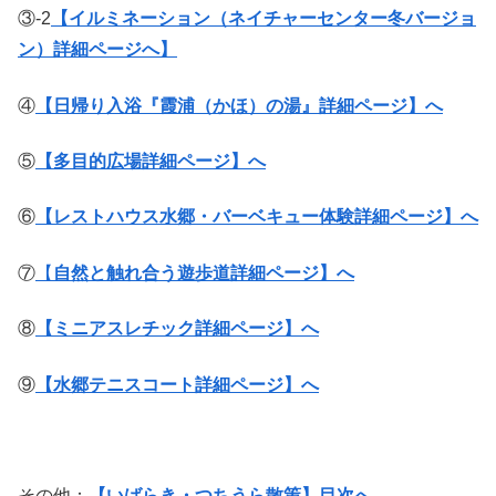
③-2
【イルミネーション（ネイチャーセンター冬バージョ
ン）詳細ページへ】
④
【日帰り入浴『霞浦（かほ）の湯』詳細ページ】へ
⑤
【多目的広場詳細ページ】へ
⑥
【レストハウス水郷・バーベキュー体験詳細ページ】へ
⑦
【
自然と触れ合う遊歩道詳細ページ】へ
⑧
【ミニアスレチック詳細ページ】へ
⑨
【水郷テニスコート詳細ページ】へ
その他：
【いばらき・つちうら散策】目次へ