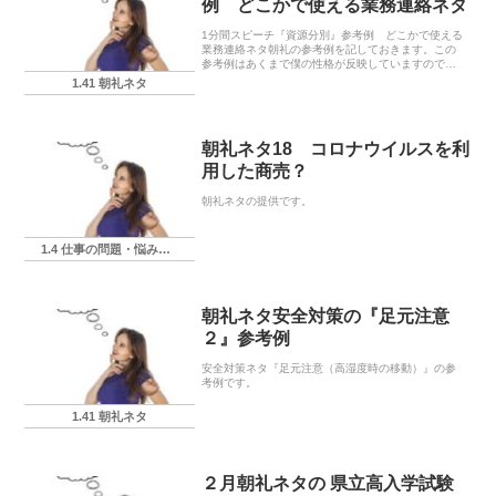
例 どこかで使える業務連絡ネタ
1分間スピーチ『資源分別』参考例 どこかで使える
業務連絡ネタ朝礼の参考例を記しておきます。この
参考例はあくまで僕の性格が反映していますので、
実際に使う場合にはあなたの言葉に置き換えてくだ
1.41 朝礼ネタ
さいね。どこかで使える業務連絡ネタは、そのタイ
トルの...
朝礼ネタ18 コロナウイルスを利
用した商売？
朝礼ネタの提供です。
1.4 仕事の問題・悩み・相談
朝礼ネタ安全対策の『足元注意
２』参考例
安全対策ネタ『足元注意（高湿度時の移動）』の参
考例です。
1.41 朝礼ネタ
２月朝礼ネタの 県立高入学試験