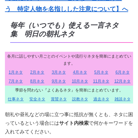
う 特定人物を名指しした注意について】へ
毎年（いつでも）使える一言ネタ
集 明日の朝礼ネタ
各月に話しやすい月ごとのイベントや流行りネタを簡単にまとめてい
ます。
1月ネタ
2月ネタ
3月ネタ
4月ネタ
5月ネタ
6月ネタ
7月ネタ
8月ネタ
9月ネタ
10月ネタ
11月ネタ
12月ネタ
季節を問わない『よくあるネタ』を簡単にまとめています。
仕事ネタ
安全ネタ
賞賛ネタ
説教ネタ
過去ネタ
雑談ネタ
朝礼や昼礼などの場に立つ事に抵抗が無くとも、ネタに困
っているという場合には
サイト内検索
で何かキーワードを
入れてみてください。