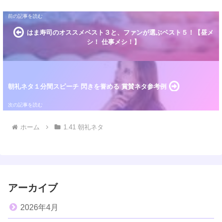
はま寿司のオススメベスト３と、ファンが選ぶベスト５！【昼メ
シ！ 仕事メシ！】
朝礼ネタ１分間スピーチ 閃きを誉める 賞賛ネタ参考例
ホーム
1.41 朝礼ネタ
アーカイブ
2026年4月