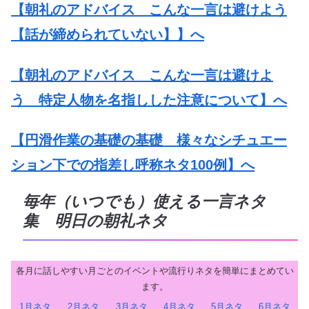
【朝礼のアドバイス こんな一言は避けよう
【話が締められていない】】へ
【朝礼のアドバイス こんな一言は避けよ
う 特定人物を名指しした注意について】へ
【円滑作業の基礎の基礎 様々なシチュエー
ション下での指差し呼称ネタ100例】へ
毎年（いつでも）使える一言ネタ
集 明日の朝礼ネタ
各月に話しやすい月ごとのイベントや流行りネタを簡単にまとめてい
ます。
1月ネタ
2月ネタ
3月ネタ
4月ネタ
5月ネタ
6月ネタ