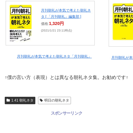
月刊朝礼が本気で考えた朝礼ネ
タ [ 「月刊朝礼」編集部 ]
1,320円
価格:
(2021/1/21 23:11時点)
月刊朝礼が本気で考えた朝礼ネタ「月刊朝礼」
月刊朝礼が本
↑僕の言い方（表現）とは異なる朝礼ネタ集。お勧めです↑
1.41 朝礼ネタ
明日の朝礼ネタ
スポンサーリンク