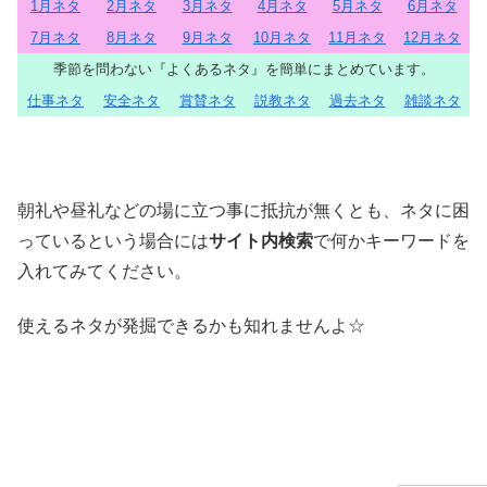
1月ネタ
2月ネタ
3月ネタ
4月ネタ
5月ネタ
6月ネタ
7月ネタ
8月ネタ
9月ネタ
10月ネタ
11月ネタ
12月ネタ
季節を問わない『よくあるネタ』を簡単にまとめています。
仕事ネタ
安全ネタ
賞賛ネタ
説教ネタ
過去ネタ
雑談ネタ
朝礼や昼礼などの場に立つ事に抵抗が無くとも、ネタに困
っているという場合には
サイト内検索
で何かキーワードを
入れてみてください。
使えるネタが発掘できるかも知れませんよ☆