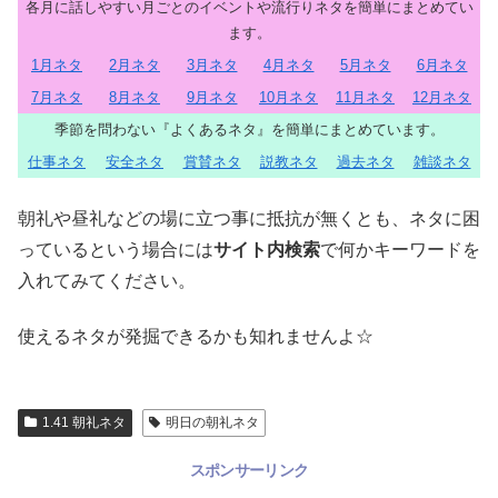
各月に話しやすい月ごとのイベントや流行りネタを簡単にまとめてい
ます。
1月ネタ
2月ネタ
3月ネタ
4月ネタ
5月ネタ
6月ネタ
7月ネタ
8月ネタ
9月ネタ
10月ネタ
11月ネタ
12月ネタ
季節を問わない『よくあるネタ』を簡単にまとめています。
仕事ネタ
安全ネタ
賞賛ネタ
説教ネタ
過去ネタ
雑談ネタ
朝礼や昼礼などの場に立つ事に抵抗が無くとも、ネタに困
っているという場合には
サイト内検索
で何かキーワードを
入れてみてください。
使えるネタが発掘できるかも知れませんよ☆
1.41 朝礼ネタ
明日の朝礼ネタ
スポンサーリンク