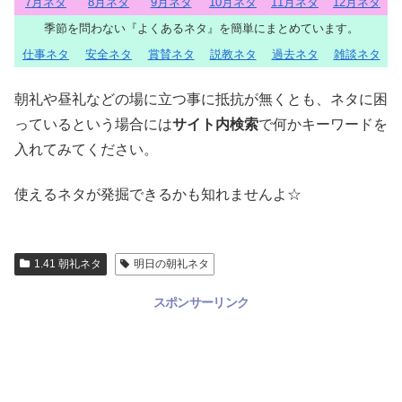
7月ネタ
8月ネタ
9月ネタ
10月ネタ
11月ネタ
12月ネタ
季節を問わない『よくあるネタ』を簡単にまとめています。
仕事ネタ
安全ネタ
賞賛ネタ
説教ネタ
過去ネタ
雑談ネタ
朝礼や昼礼などの場に立つ事に抵抗が無くとも、ネタに困
っているという場合には
サイト内検索
で何かキーワードを
入れてみてください。
使えるネタが発掘できるかも知れませんよ☆
1.41 朝礼ネタ
明日の朝礼ネタ
スポンサーリンク