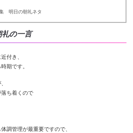
集 明日の朝礼ネタ
朝礼の一言
に近付き、
る時期です。
が、
が落ち着くので
も体調管理が最重要ですので、