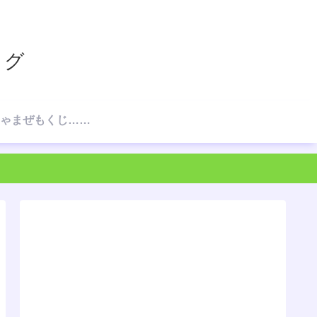
ログ
☆ごちゃまぜもくじ…の、もくじ☆