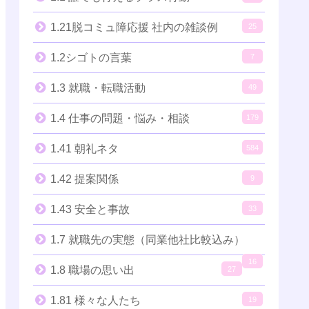
1.21脱コミュ障応援 社内の雑談例
25
1.2シゴトの言葉
7
1.3 就職・転職活動
49
1.4 仕事の問題・悩み・相談
179
1.41 朝礼ネタ
584
1.42 提案関係
9
1.43 安全と事故
33
1.7 就職先の実態（同業他社比較込み）
16
1.8 職場の思い出
27
1.81 様々な人たち
19