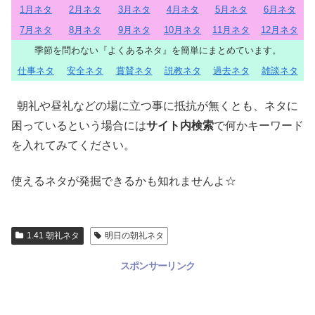
1月ネタ
2月ネタ
3月ネタ
4月ネタ
5月ネタ
6月ネタ
7月ネタ
8月ネタ
9月ネタ
10月ネタ
11月ネタ
12月ネタ
季節を問わない『よくあるネタ』を簡単にまとめています。
仕事ネタ
安全ネタ
賞賛ネタ
説教ネタ
過去ネタ
雑談ネタ
朝礼や昼礼などの場に立つ事に抵抗が無くとも、ネタに
困っているという場合には
サイト内検索
で何かキーワード
を入れてみてください。
使えるネタが発掘できるかも知れませんよ☆
1.41 朝礼ネタ
明日の朝礼ネタ
スポンサーリンク