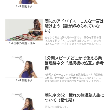
1.41 朝礼ネタ
朝礼のアドバイス こんな一言は
避けよう【話が締められていな
い】
せっかく考えた朝礼時の一言でも、肝心な言葉を付
け忘れる事で『？』になる事は多いんです。あなた
1.4 仕事の問題・悩み・相談
はきちんと話（一言）を終了させる事が出来ていま
すか？
1分間スピーチどこかで使える業
務連絡ネタ『指摘後の処置』参考
例
1分間スピーチどこかで使える業務連絡ネタ『指摘後
の処置』参考例朝礼の参考例を記しておきます。こ
1.41 朝礼ネタ
の参考例はあくまで僕の性格が反映していますの
で、 実際に使う場合にはあなたの言葉に置き換えて
くださいね。どこかで使える業務連絡ネタは、その
タイトル...
朝礼ネタ62 憧れの無遅刻人生に
ついて（繁忙期）
朝礼ネタの提供です。