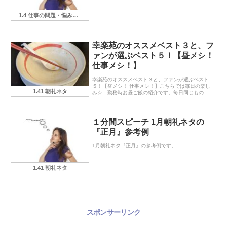
1.4 仕事の問題・悩み・相談
幸楽苑のオススメベスト３と、フ
ァンが選ぶベスト５！【昼メシ！
仕事メシ！】
幸楽苑のオススメベスト３と、ファンが選ぶベスト
５！【昼メシ！ 仕事メシ！】こちらでは毎日の楽し
1.41 朝礼ネタ
み☆ 勤務時お昼ご飯の紹介です。毎日同じもの食
べても正直飽きますからね。という事で、ここでは
幸楽苑で特にお気に入りとなる個人的ベスト３をお
知らせし...
１分間スピーチ 1月朝礼ネタの
『正月』参考例
1月朝礼ネタ『正月』の参考例です。
1.41 朝礼ネタ
スポンサーリンク