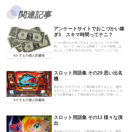
関連記事
アンケートサイトでおこづかい稼
ぎ3 スキマ時間ってナニ？
いつに頃からか耳にするようになった『スキマ時
間』。コレって一体どんな時間？『スキマ時間』は
人によって考え方がそれぞれ。なので、ここではア
ンケートサイトに必要とする『スキマ時間』を説明
8.0 すえの個人的趣味
します。
スロット用語集 その29 思い出名
機
気が向いたのでスロット用語集を作りました。独学
なのでどこまで当たっているかはわかりません♪こち
らでは番外編として僕自身が伝える思い出深いスロ
ット機種のタイトルと説明です。あなたの思い出深
8.0 すえの個人的趣味
いスロットはありますか？
スロット用語集 その11 様々な演
出
気が向いたのでスロット用語集を作りました。独学