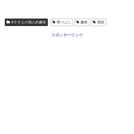
8.0 すえの個人的趣味
暇つぶし
趣味
雑談
スポンサーリンク