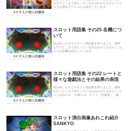
なのでどこまで当たっているかはわかりません♪こち
らでは演出のアレコレを紹介しています。
8.0 すえの個人的趣味
スロット用語集 その25 名機につ
いて
気が向いたのでスロット用語集を作りました。独学
なのでどこまで当たっているかはわかりません♪こち
らでは名機を紹介しています。
8.0 すえの個人的趣味
スロット用語集 その22 レートと
様々な遊戯法とその結果の表現
気が向いたのでスロット用語集を作りました。独学
なのでどこまで当たっているかはわかりません♪こち
らでは20スロ・○○枚スロ・レート（交換率）・連
勝・常勝・遠征・新装ハンター・掛け持ち遊戯・台
8.0 すえの個人的趣味
移動・共游を紹介しています。
スロット演出画像あれこれ紹介
SANKYO