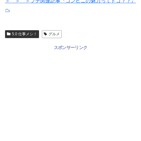
＞ ＞ ＞プチ関連記事『コンビニの魅力ってドコ？？』
へ
5.0 仕事メシ！
グルメ
スポンサーリンク