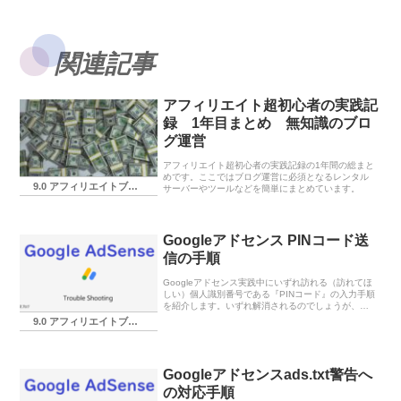
関連記事
アフィリエイト超初心者の実践記
録 1年目まとめ 無知識のブロ
グ運営
アフィリエイト超初心者の実践記録の1年間の総まと
めです。ここではブログ運営に必須となるレンタル
9.0 アフィリエイトブログ実践記録
サーバーやツールなどを簡単にまとめています。
Googleアドセンス PINコード送
信の手順
Googleアドセンス実践中にいずれ訪れる（訪れてほ
しい）個人識別番号である『PINコード』の入力手順
を紹介します。いずれ解消されるのでしょうが、
Google AdSenseからの通知のみではコード入力で
9.0 アフィリエイトブログ実践記録
きなかったので念のため。
Googleアドセンスads.txt警告へ
の対応手順