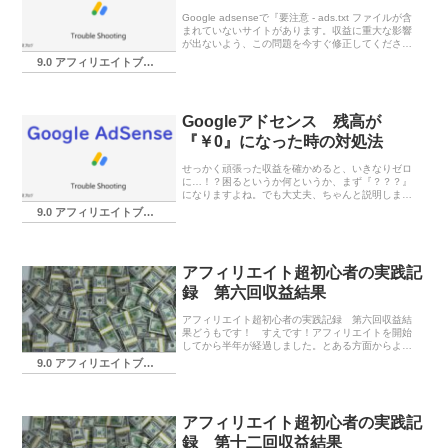
Google adsenseで『要注意 - ads.txt ファイルが含
まれていないサイトがあります。収益に重大な影響
が出ないよう、この問題を今すぐ修正してくださ
い。』と表示された場合の最短解消法。ちなみにエ
9.0 アフィリエイトブログ実践記録
ックスサーバー版。
Googleアドセンス 残高が
『￥0』になった時の対処法
せっかく頑張った収益を確かめると、いきなりゼロ
に…！？困るというか何というか、まず『？？？』
になりますよね。でも大丈夫、ちゃんと説明します
よ。
9.0 アフィリエイトブログ実践記録
アフィリエイト超初心者の実践記
録 第六回収益結果
アフィリエイト超初心者の実践記録 第六回収益結
果どうもです！ すえです！アフィリエイトを開始
してから半年が経過しました。とある方面からよく
目にする『1年目（～2年くらい）は種撒き期間』と
9.0 アフィリエイトブログ実践記録
は、前回の結果発表時にも触れた言葉ですが、実績
としては...
アフィリエイト超初心者の実践記
録 第十二回収益結果