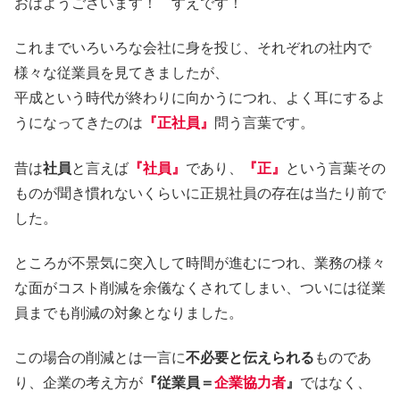
おはようございます！ すえです！
これまでいろいろな会社に身を投じ、それぞれの社内で
様々な従業員を見てきましたが、
平成という時代が終わりに向かうにつれ、よく耳にするよ
うになってきたのは
『正社員』
問う言葉です。
昔は
社員
と言えば
『社員』
であり、
『正』
という言葉その
ものが聞き慣れないくらいに正規社員の存在は当たり前で
した。
ところが不景気に突入して時間が進むにつれ、業務の様々
な面がコスト削減を余儀なくされてしまい、ついには従業
員までも削減の対象となりました。
この場合の削減とは一言に
不必要と伝えられる
ものであ
り、企業の考え方が
『従業員＝
企業協力者
』
ではなく、