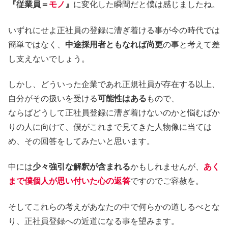
『従業員＝
モノ
』
に変化した瞬間だと僕は感じましたね。
いずれにせよ正社員の登録に漕ぎ着ける事が今の時代では
簡単ではなく、
中途採用者ともなれば尚更
の事と考えて差
し支えないでしょう。
しかし、どういった企業であれ正規社員が存在する以上、
自分がその扱いを受ける
可能性はある
もので、
ならばどうして正社員登録に漕ぎ着けないのかと悩むばか
りの人に向けて、僕がこれまで見てきた人物像に当ては
め、その回答をしてみたいと思います。
中には
少々強引な解釈が含まれる
かもしれませんが、
あく
まで僕個人が思い付いた心の返答
ですのでご容赦を。
そしてこれらの考えがあなたの中で何らかの道しるべとな
り、正社員登録への近道になる事を望みます。