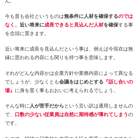
ん。
今も昔も会社というものは
無条件に人材を確保する
のでは
なく
、近い将来に
成長できると見込んだ人材
を確保
する事
を念頭に置きます。
近い将来に成長を見込んだという事は、例えば今現在は無
縁に思われる内容にも関りを持つ事を意味します。
それがどんな内容かは企業方針や業務内容によって異なる
でしょうが、少なくとも
会議をはじめとする
『話し合いの
場』
に身を置く事もおおいに考えられるでしょう。
そんな時に
人が苦手だから
という言い訳は通用しませんの
で、
口数の少ない従業員は自然に期待感が薄れてしまう
の
です。