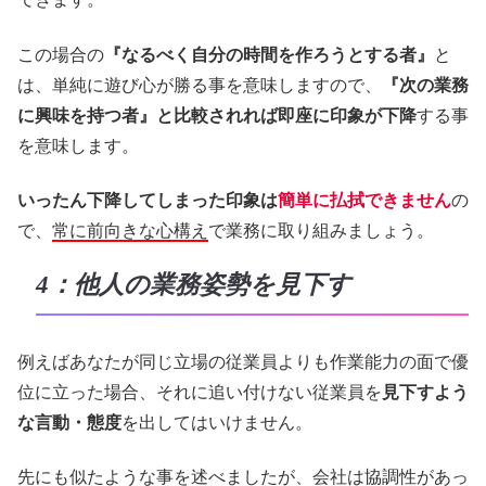
この場合の
『なるべく自分の時間を作ろうとする者』
と
は、単純に遊び心が勝る事を意味しますので、
『次の業務
に興味を持つ者』と比較されれば即座に印象が下降
する事
を意味します。
いったん下降してしまった印象は
簡単に払拭できません
の
で、
常に前向きな心構え
で業務に取り組みましょう。
4：他人の業務姿勢を見下す
例えばあなたが同じ立場の従業員よりも作業能力の面で優
位に立った場合、それに追い付けない従業員を
見下すよう
な言動・態度
を出してはいけません。
先にも似たような事を述べましたが、会社は協調性があっ