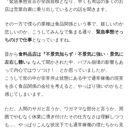
『緊急事態宣言が全国規模となり、早くも周辺の多くのお
店は営業自粛に乗り出しているとの話を聞きます。
その一方で僕らの業種は食品関係という事で、嬉しいのか
悲しいのか、こうしてみんなで集まる通り、
緊急事態そっ
ちのけで仕事
となっていますね。
昔から
食料品店は『不景気知らず・不景気に強い・景気に
左右し難い』
なんて聞かされた中、バブル崩壊の影響もあ
って内心ではウソつけ！ とか思っていましたが、
こうして世の中が非常停止状態にある中で通常稼働の現実
を歩く食品関係の会社を考えると、やっぱり強いのかもと
感じてしまいます。
ただ、人間のサガと言うか、ワガママな部分と言うか、周
囲でやむなく休業に漕ぎ付けたその仕方なさは理解しつつ
も…、やっぱりこんな状況下でも通常稼働の僕たちから見