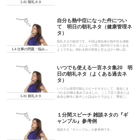
1.41 朝礼ネタ
自分も熱中症になった件につい
て 明日の朝礼ネタ（健康管理ネ
タ）
朝礼ネタの提供です。今回は僕自身が熱中症を体験
した話ですが、人によって同じ熱中症でも色々ある
1.4 仕事の問題・悩み・相談
ようですね。倒れる前の対策と言えば少々怖い話で
はありますが、参考知識程度にはなるかと思いま
す。…が、最善はそうなる前に休む事ですね。
いつでも使える一言ネタ集20 明
日の朝礼ネタ（よくある過去ネ
タ）
いつでも使用可能なスピーチネタとして、過去にま
つわる20種を集めてみました。ここで言う過去とは
1.41 朝礼ネタ
有名な事件に集中した話ばかりではなく、季節ごと
に繰り返す可能性のある災害なども含めます。経験
しているからこそ対策を講じられるネタもあります
ので、『先を見ているんだぞ』アピールでもしちゃ
ってください。
１分間スピーチ 雑談ネタの『ギ
ャンブル』参考例
雑談ネタ『ギャンブル』の参考例です。