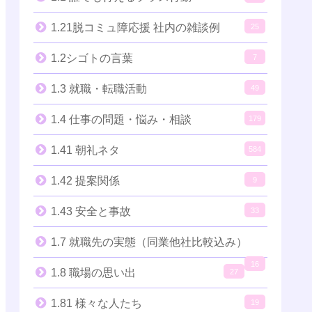
1.21脱コミュ障応援 社内の雑談例
25
1.2シゴトの言葉
7
1.3 就職・転職活動
49
1.4 仕事の問題・悩み・相談
179
1.41 朝礼ネタ
584
1.42 提案関係
9
1.43 安全と事故
33
1.7 就職先の実態（同業他社比較込み）
16
1.8 職場の思い出
27
1.81 様々な人たち
19