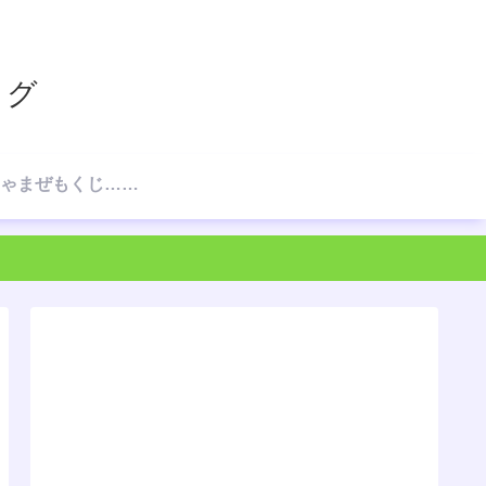
ログ
☆ごちゃまぜもくじ…の、もくじ☆