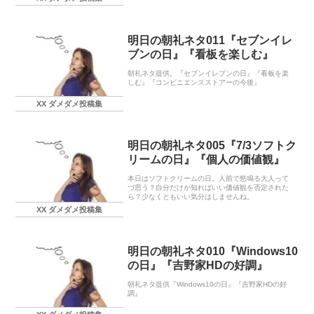
明日の朝礼ネタ011『セブンイレ
ブンの日』『看板を楽しむ』
朝礼ネタ提供。『セブンイレブンの日』『看板を楽
しむ』『コンビニエンスストアーの今後』
XX ダメダメ投稿集
明日の朝礼ネタ005『7/3ソフトク
リームの日』『個人の価値観』
本日はソフトクリームの日。人前で怒鳴る大人って
づ思う？自分だけが知ればいい価値観を否定された
ら？少なくともいい気分はしませんね。
XX ダメダメ投稿集
明日の朝礼ネタ010『Windows10
の日』『吉野家HDの好調』
朝礼ネタ提供『Windows10の日』『吉野家HDの好
調』