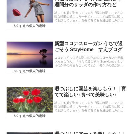
週間分のサラダの作り方など
誰にでも必ず到来してしまう『暇な時間』。そんな
暇な時間の過ごし方一例です。ここでは園芸に関し
てお話しています。自分で育てる食材は楽しみが一
層に増しそうですね☆
8.0 すえの個人的趣味
新型コロナスローガン うちで過
ごそう StayHome すえブログ
コロナウイルス拡大防止のためのスローガンが発表
されましたね。『うちで過ごそう StayHome』とい
うのがその内容らしいのですが、モグリの僕が家の
中での楽しみ方の一例をお伝えしますね。
8.0 すえの個人的趣味
暇つぶしに園芸を楽しもう！｜育
てて楽しい♪食べて美味しい♪
誰にでも必ず到来してしまう『暇な時間』。そんな
暇な時間の過ごし方一例です。ここでは園芸に関し
てお話しています。自分で育てる食材は楽しみが一
層に増しそうですね☆
8.0 すえの個人的趣味
暇つぶしにアートを楽しもう！｜