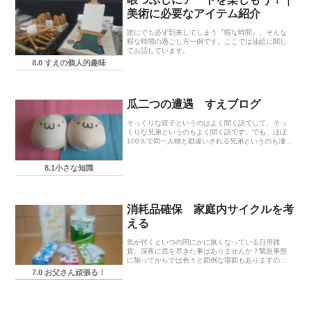
美術に必要なアイテム紹介
誰にでも必ず到来してしまう『暇な時間』。そんな
暇な時間の過ごし方一例です。ここでは油絵に関し
てお話しています。
8.0 すえの個人的趣味
瓜二つの遭遇 すえブログ
そっくりな双子というのはよく聞く話でして、そっ
くりな兄弟というのもよく聞く話です。でも、ほぼ
100％で同一人物と勘違いされる兄弟というのも凄い
ですね。…という、とあるアルバイトで体験した単
なる雑談です（失礼…）。
8.1小さな知識
消耗品確保 家庭内サイクルを考
える
気が付くといつの間にかに無くなっている日用雑
貨。深夜に底を尽きた事はありませんか？緊急事態
に陥ってからでは色々と面倒な場面もありますの
で、そうならない為にも『予備』はあった方が安心
7.0 お父さん頑張る！
できると思いますよ。