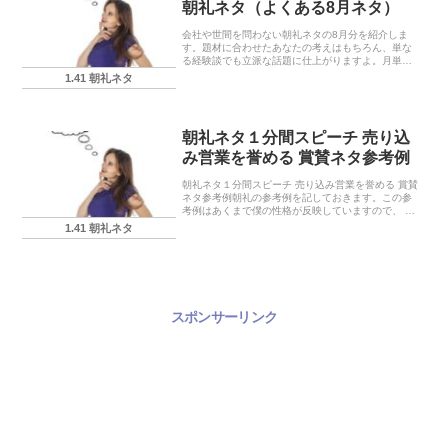
朝礼ネタ（よくある8月ネタ）
会社や世間を問わない朝礼ネタの8月分を紹介しま
す。題材に合わせたあなたの考えはもちろん、単な
る経験談でも立派な話題に仕上がりますよ。月単位
の話題は『猛暑・夏季休暇・お盆』あたりですか
1.41 朝礼ネタ
ね。
朝礼ネタ１分間スピーチ 売り込
み営業を誉める 賞賛ネタ参考例
朝礼ネタ１分間スピーチ 売り込み営業を誉める 賞賛
ネタ参考例朝礼の参考例を記しておきます。この参
考例はあくまで僕の性格が反映していますので、 実
際に使う場合にはあなたの言葉に置き換えてくださ
1.41 朝礼ネタ
いね。売り込み営業を褒めるを利用した朝礼の一言
『自...
スポンサーリンク