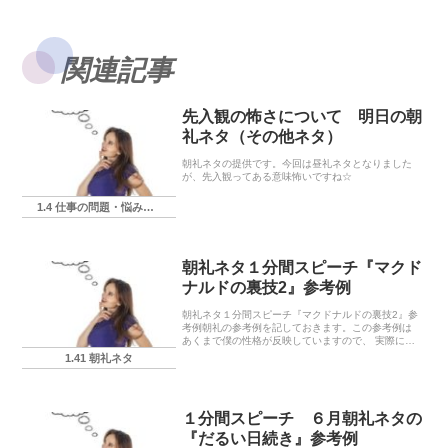
関連記事
先入観の怖さについて 明日の朝
礼ネタ（その他ネタ）
朝礼ネタの提供です。今回は昼礼ネタとなりました
が、先入観ってある意味怖いですね☆
1.4 仕事の問題・悩み・相談
朝礼ネタ１分間スピーチ『マクド
ナルドの裏技2』参考例
朝礼ネタ１分間スピーチ『マクドナルドの裏技2』参
考例朝礼の参考例を記しておきます。この参考例は
あくまで僕の性格が反映していますので、 実際に使
う場合にはあなたの言葉に置き換えてくださいね。
1.41 朝礼ネタ
※注意‼※なお、下記の朝礼ネタ20に関する各実店舗
に...
１分間スピーチ ６月朝礼ネタの
『だるい日続き』参考例