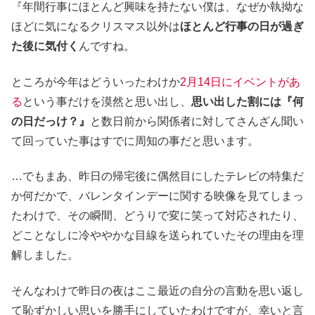
『年間行事にほとんど興味を持たない僕は、なぜか執拗な
ほどに気になるクリスマス以外は
ほとんど行事の日が過ぎ
た後に気付く
んですね。
ところが今年はどういったわけか
2月14日にイベントがあ
る
という事だけを漠然と思い出し、
思い出した割には『何
の日だっけ？』
と数日前から関係者に対してさんざん聞い
て回っていた事はすでに周知の事だと思います。
…でもまあ、昨日の帰宅後に偶然目にしたテレビの特集だ
か何だかで、バレンタインデーに関する映像を見てしまっ
たわけで、その瞬間、どうりで変に笑って対応されたり、
どことなしに冷ややかな目線を送られていたその理由を理
解しました。
そんなわけで昨日の夜はここ最近の自分の言動を思い返し
て恥ずかしい思いを勝手にしていたわけですが、幸いと言