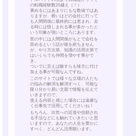
の転職経験数20越え（！）
褒めるにはあまりにもな数値ではあ
りますが、救いはどの会社に行って
も人間関係に最終的には恵まれ、去
る時には惜しまれる事が多かったと
いう印象が強いところにあります。
世の中には人間関係がもとで会社を
辞めるという話が後を絶ちません
が、やり方次第、知識の活用次第で
はいくらでも仲間を増やす事がで
き、
ついでに言えば敵すらも味方に付け
加える事が可能なんですね。
このサイトでは様々な立場の人たち
の悩みの解消を解消すべく、可能な
限り分かり易い文面で情報を伝えて
いきますので、
使える内容と感じた場合には遠慮な
く仕事先で活用してくださいね！
もちろん、出世への近道や信頼され
る手法などにも触れていきたいと思
いますので、あなたの人生を豊かに
すべく、どんどん活用願います。