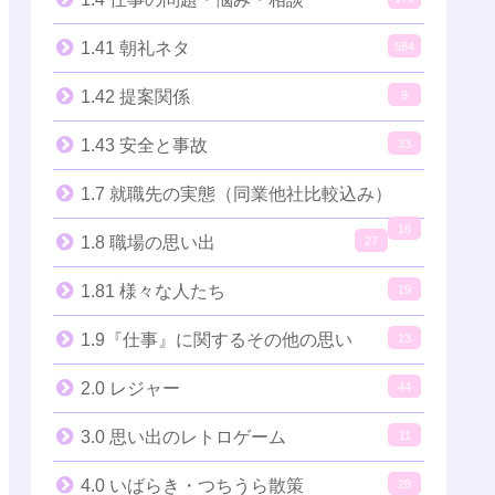
1.41 朝礼ネタ
584
1.42 提案関係
9
1.43 安全と事故
33
1.7 就職先の実態（同業他社比較込み）
16
1.8 職場の思い出
27
1.81 様々な人たち
19
1.9『仕事』に関するその他の思い
13
2.0 レジャー
44
3.0 思い出のレトロゲーム
11
4.0 いばらき・つちうら散策
28