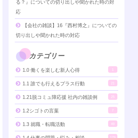
る？』についての切り出しや聞かれた時の対
応
【会社の雑談】16『西村博之』についての
切り出しや聞かれた時の対応
カテゴリー
1.0 働くを楽しむ新人心得
1
1.1 誰でも行えるプラス行動
21
1.21脱コミュ障応援 社内の雑談例
25
1.2シゴトの言葉
7
1.3 就職・転職活動
49
1.4 仕事の問題・悩み・相談
179