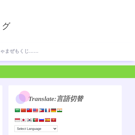
ログ
☆ごちゃまぜもくじ…の、もくじ☆
Translate:言語切替