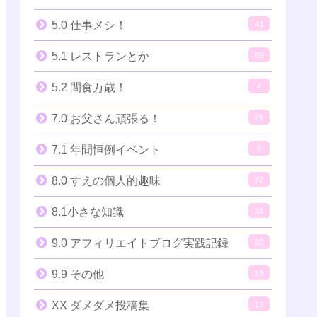
5.0 仕事メシ！
43
5.1 レストランとか
89
5.2 間食万歳！
4
7.0 お父さん頑張る！
21
7.1 年間恒例イベント
9
8.0 すえの個人的趣味
77
8.1小さな知識
33
9.0 アフィリエイトブログ実践記録
32
9.9 その他
19
XX ダメダメ投稿集
13