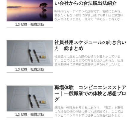
い会社からの合法脱出法紹介
転職代行ガーディアンの説明です。苦痛にまみれ、
働きたくもない会社に我慢し続けて働くほど無意味
な人生はありません。自分で『辞める』と言えない
ならば、法律を有した専門に頼むのも賢い選択肢の1
1.3 就職・転職活動
つだと思います。
社員登用スケジュールの向き合い
方 総まとめ
社員登用に直面した際の心構えを書き示していま
す。ここではこれまでの内容とは少し外れた、社員
登用面接時に効果的な態度や仕草を紹介したいと思
います。
1.3 就職・転職活動
職場体験 コンビニエンスストア
ー｜一般職業での体験と感想ブロ
グ
就職先・転職先を考えるにあたり、『安定』を重視
した場合の僕の体験に基づく結果論です。ここでは
1.3 就職・転職活動
コンビニエンスストアに従事した場合の話をまとめ
ています。