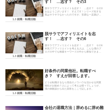
す！ …志す？ その3
脱サラでアフィリエイトを志す！ …志す？ その3
おはようございます！ すえです！シリーズ化する
気はサラサラなかったのですが、安易な一足跳びで
怪我するのがウマい話に多く、安心・安定で極めて
1.3 就職・転職活動
高い水準を誇ると言っても過言ではないアフィリエ
イトやア...
脱サラでアフィリエイトを志
す！ …志す？ その6
脱サラでアフィリエイトを志す！ …志す？ その6
本気でアフィリエイトを考える人は、こんな僕のブ
ログの中でも検索キーワードの中から察知できます
が、じゃあ、検索している人の中のどれだけの人が
1.3 就職・転職活動
本気でアフィリエイトを検討しているのかを考える
と、僅か...
好条件の同業他社。転職すべ
き？ すえが回答します。
どうせ転職するなら現在のノウハウを活かせる同業
他社がお勧め？人によって考えは様々でしょうが、
僕の体験談から出た回答をここで記します。
1.3 就職・転職活動
会社の退職方法｜辞めるに辞め難