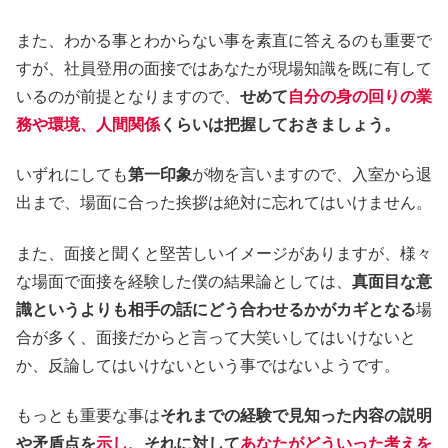
また、わかる事とわからない事を素直に答えるのも重要で
すが、社員登用の面接ではあなたが現場知識を既に有して
いるのが前提となりますので、
せめて
自分の身の回りの業
務や環境、人間関係
くらいは把握しておきましょう。
いずれにしても
第一印象
が物を言いますので、入室から退
出まで、場面に合った挨拶は絶対に忘れてはいけません。
また、面接と聞くと堅苦しいイメージがありますが、様々
な場面で面接を経験した僕の結果論としては、
真面目な意
識というよりも相手の話にどう合わせるかがカギとなる
場
合が多く、面接だからと言って大笑いしてはいけないと
か、反論してはいけないという事ではないようです。
もっとも重要な事は
それまでの経験で見知った内容の説明
や矛盾点を
示し
、それに対して
あなたがどういった考えを