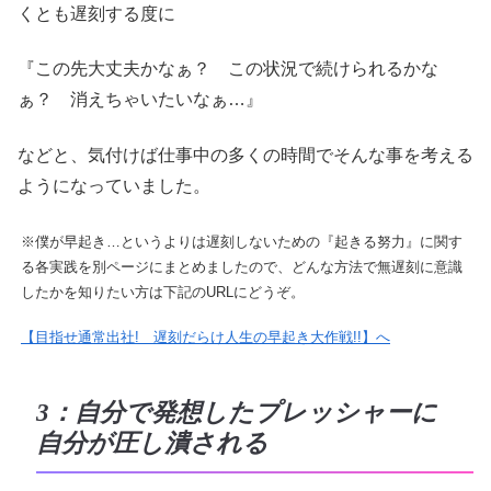
くとも遅刻する度に
『この先大丈夫かなぁ？ この状況で続けられるかな
ぁ？ 消えちゃいたいなぁ…』
などと、気付けば仕事中の多くの時間でそんな事を考える
ようになっていました。
※僕が早起き…というよりは遅刻しないための『起きる努力』に関す
る各実践を別ページにまとめましたので、どんな方法で無遅刻に意識
したかを知りたい方は下記のURLにどうぞ。
【目指せ通常出社! 遅刻だらけ人生の早起き大作戦!!】へ
3：自分で発想したプレッシャーに
自分が圧し潰される