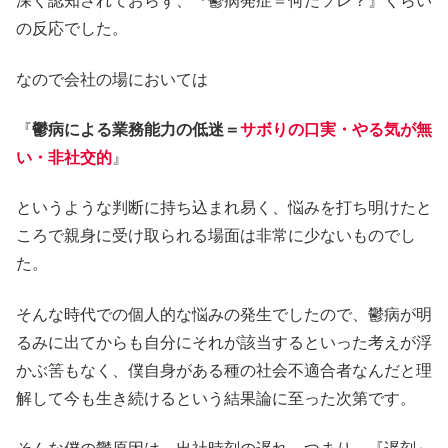
深く認知されておらず、『鬱病発症＝何だソレ？』くらい
の反応でした。
なので会社の場においては
『
鬱病による業務能力の低迷＝
サボりの口実・やる気が無
い・非社交的
』
というような判断に持ち込まれ易く、悩みを打ち明けたと
ころで親身に受け取られる場面は非常に少ないものでし
た。
そんな時代での個人的な悩みの発生でしたので、鬱病が明
るみに出てからも自分にそれが該当するといった考えが浮
かぶ筈もなく、僕自身がある種の社会不適合者なんだと理
解して今も生き続けるという結果論に至った次第です。