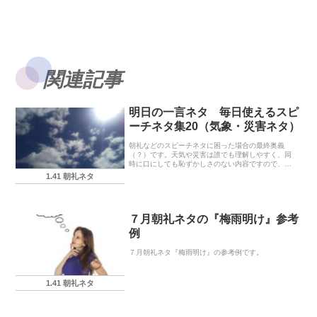
関連記事
明日の一言ネタ 毎日使えるスピ
ーチネタ集20（気象・災害ネタ）
朝礼などのスピーチネタに困った場合の最終奥義
（？）です。天気や災害は誰でも理解しやすく、同
時に口にしても恥ずかしさのない内容ですので、本
当に困った場合はこうしたネタの連続投下もアリで
1.41 朝礼ネタ
す。
７月朝礼ネタの『梅雨明け』参考
例
７月朝礼ネタ『梅雨明け』の参考例です。
1.41 朝礼ネタ