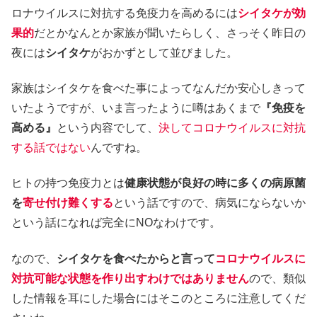
ロナウイルスに対抗する免疫力を高めるには
シイタケが効
果的
だとかなんとか家族が聞いたらしく、さっそく昨日の
夜には
シイタケ
がおかずとして並びました。
家族はシイタケを食べた事によってなんだか安心しきって
いたようですが、いま言ったように噂はあくまで
『免疫を
高める』
という内容でして、
決してコロナウイルスに対抗
する話ではない
んですね。
ヒトの持つ免疫力とは
健康状態が良好の時に多くの病原菌
を
寄せ付け難くする
という話ですので、病気にならないか
という話になれば完全にNOなわけです。
なので、
シイタケを食べたからと言って
コロナウイルスに
対抗可能な状態を作り出すわけではありません
ので、類似
した情報を耳にした場合にはそこのところに注意してくだ