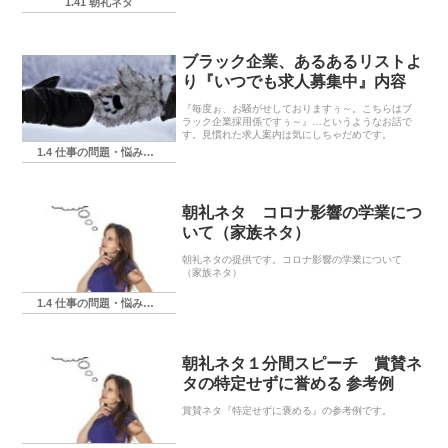
1.41 朝礼ネタ
※注意‼※なお、下記の朝礼ネタ20に関する各実店舗
に...
ブラック企業、あるあるリストよ
り『いつでも求人募集中』内容
『毎度ぉ、お騒がせしておりますぅ～。こちらはブ
ラック企業採用係ですぅ～』…というようなお話で
す。見慣れた求人案内は気にしちゃだめです。
1.4 仕事の問題・悩み・相談
朝礼ネタ コロナ影響の学業につ
いて（家族ネタ）
朝礼ネタの提供です。コロナ影響の学業について
（家族ネタ）
1.4 仕事の問題・悩み・相談
朝礼ネタ１分間スピーチ 賞賛ネ
タの特定せずに誉める 参考例
賞賛ネタ『特定せずに褒める』の参考例です。