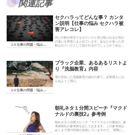
関連記事
セクハラってどんな事？ カンタ
ン説明【仕事の悩み セクハラ被
害アレコレ】
同じ行動や発言でもセクハラと受け取られるか否か
の違いを簡単にまとめています。あなたが放った言
1.4 仕事の問題・悩み・相談
動はセクハラとして認されるのでしょうか？あなた
が掛けられた言葉は果たしてセクハラなのでしょう
か？
ブラック企業、あるあるリストよ
り『洗脳教育』内容
僕が見知った洗脳教育の成れの果て。企業廃人にな
らぬようご用心。
1.4 仕事の問題・悩み・相談
朝礼ネタ１分間スピーチ『マクド
ナルドの裏技2』参考例
朝礼ネタ１分間スピーチ『マクドナルドの裏技2』参
考例朝礼の参考例を記しておきます。この参考例は
あくまで僕の性格が反映していますので、 実際に使
う場合にはあなたの言葉に置き換えてくださいね。